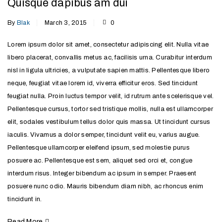
Quisque dapibus am dui
By
Blak
March 3, 2015
0
Lorem ipsum dolor sit amet, consectetur adipiscing elit. Nulla vitae
libero placerat, convallis metus ac, facilisis urna. Curabitur interdum
nisl in ligula ultricies, a vulputate sapien mattis. Pellentesque libero
neque, feugiat vitae lorem id, viverra efficitur eros. Sed tincidunt
feugiat nulla. Proin luctus tempor velit, id rutrum ante scelerisque vel.
Pellentesque cursus, tortor sed tristique mollis, nulla est ullamcorper
elit, sodales vestibulum tellus dolor quis massa. Ut tincidunt cursus
iaculis. Vivamus a dolor semper, tincidunt velit eu, varius augue.
Pellentesque ullamcorper eleifend ipsum, sed molestie purus
posuere ac. Pellentesque est sem, aliquet sed orci et, congue
interdum risus. Integer bibendum ac ipsum in semper. Praesent
posuere nunc odio. Mauris bibendum diam nibh, ac rhoncus enim
tincidunt in.
Read More