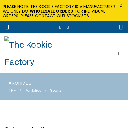
X
PLEASE NOTE: THE KOOKIE FACTORY IS A MANUFACTURER.
WE ONLY DO
WHOLESALE ORDERS
. FOR INDIVIDUAL
ORDERS, PLEASE CONTACT OUR STOCKISTS.
ARCHIVES
TKF
Portfolios
Sports
/
/