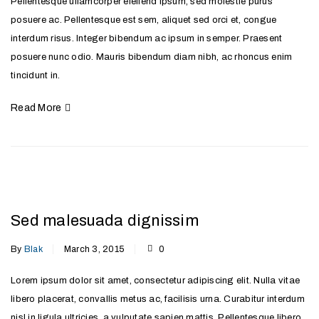
Pellentesque ullamcorper eleifend ipsum, sed molestie purus
posuere ac. Pellentesque est sem, aliquet sed orci et, congue
interdum risus. Integer bibendum ac ipsum in semper. Praesent
posuere nunc odio. Mauris bibendum diam nibh, ac rhoncus enim
tincidunt in.
Read More
Sed malesuada dignissim
By
Blak
March 3, 2015
0
Lorem ipsum dolor sit amet, consectetur adipiscing elit. Nulla vitae
libero placerat, convallis metus ac, facilisis urna. Curabitur interdum
nisl in ligula ultricies, a vulputate sapien mattis. Pellentesque libero