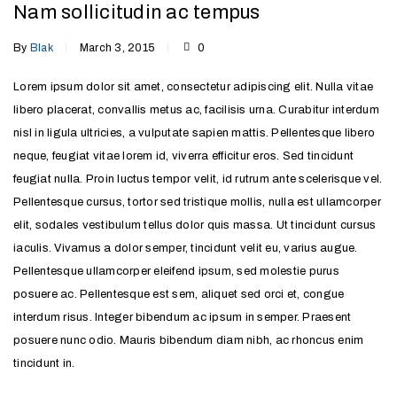
Nam sollicitudin ac tempus
By
Blak
March 3, 2015
0
Lorem ipsum dolor sit amet, consectetur adipiscing elit. Nulla vitae
libero placerat, convallis metus ac, facilisis urna. Curabitur interdum
nisl in ligula ultricies, a vulputate sapien mattis. Pellentesque libero
neque, feugiat vitae lorem id, viverra efficitur eros. Sed tincidunt
feugiat nulla. Proin luctus tempor velit, id rutrum ante scelerisque vel.
Pellentesque cursus, tortor sed tristique mollis, nulla est ullamcorper
elit, sodales vestibulum tellus dolor quis massa. Ut tincidunt cursus
iaculis. Vivamus a dolor semper, tincidunt velit eu, varius augue.
Pellentesque ullamcorper eleifend ipsum, sed molestie purus
posuere ac. Pellentesque est sem, aliquet sed orci et, congue
interdum risus. Integer bibendum ac ipsum in semper. Praesent
posuere nunc odio. Mauris bibendum diam nibh, ac rhoncus enim
tincidunt in.