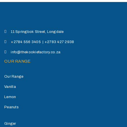
11 Springbok Street, Longdale
+2784 556 3405 | +2783 427 2938
info@thekookiefactory.co.za
OUR RANGE
Our Range
Vanilla
Lemon
Peanuts
Ginger